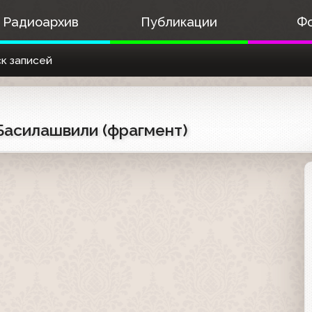
Радиоархив
Публикации
Ф
к записей
 Басилашвили (фрагмент)