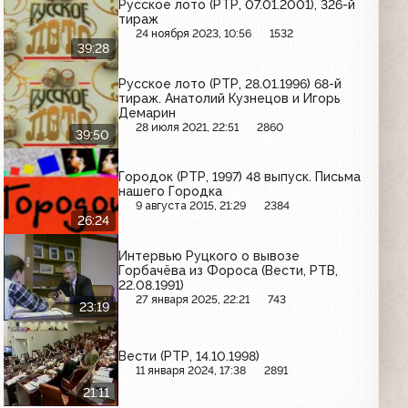
Русское лото (РТР, 07.01.2001), 326-й
тираж
24 ноября 2023, 10:56
1532
39:28
Русское лото (РТР, 28.01.1996) 68-й
тираж. Анатолий Кузнецов и Игорь
Демарин
28 июля 2021, 22:51
2860
39:50
Городок (РТР, 1997) 48 выпуск. Письма
нашего Городка
9 августа 2015, 21:29
2384
26:24
Интервью Руцкого о вывозе
Горбачёва из Фороса (Вести, РТВ,
22.08.1991)
27 января 2025, 22:21
743
23:19
Вести (РТР, 14.10.1998)
11 января 2024, 17:38
2891
21:11