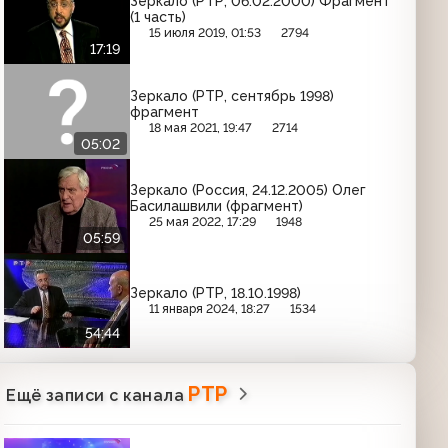
Зеркало (РТР, 06.02.2000) Фрагмент
(1 часть)
15 июля 2019, 01:53
2794
17:19
Зеркало (РТР, сентябрь 1998)
фрагмент
18 мая 2021, 19:47
2714
05:02
Зеркало (Россия, 24.12.2005) Олег
Басилашвили (фрагмент)
25 мая 2022, 17:29
1948
05:59
Зеркало (РТР, 18.10.1998)
11 января 2024, 18:27
1534
54:44
РТР
Ещё записи с канала