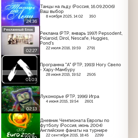
Танцы на льду (Россия, 16.09.2006)
Ваш выбор
8 ноября 2025, 14:02
350
24:36
Рекламный блок
Реклама (РТР, январь 1997) Pepsodent,
Polaroid, Dirol, Nescafe, Huggies,
Pond's
22 июля 2016, 19:59
2791
02:27
Программа "А" (РТР, 1993) Ногу Свело
- Хару-Мамбуру
28 июня 2015, 19:52
2505
01:03
Лукоморье (РТР, 1996) Игра
4 июня 2015, 19:54
2601
02:13
Дневник Чемпионата Европы по
футболу (Россия, июнь 2004)
Английские фанаты на турнире
22 сентября 2015, 18:45
2299
03:30