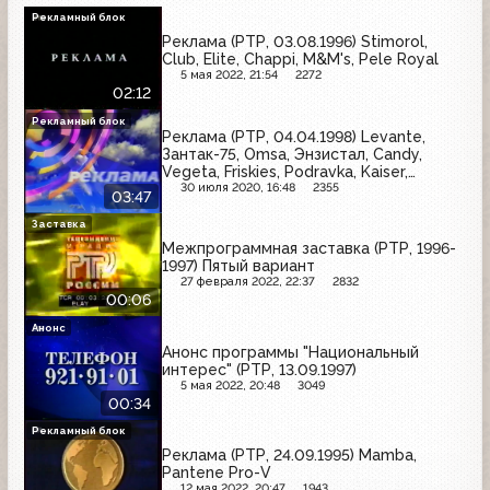
Рекламный блок
Реклама (РТР, 03.08.1996) Stimorol,
Club, Elite, Chappi, M&M's, Pele Royal
5 мая 2022, 21:54
2272
02:12
Рекламный блок
Реклама (РТР, 04.04.1998) Levante,
Зантак-75, Omsa, Энзистал, Candy,
Vegeta, Friskies, Podravka, Kaiser,
Jammie Dodgers, Касик
30 июля 2020, 16:48
2355
03:47
Заставка
Межпрограммная заставка (РТР, 1996-
1997) Пятый вариант
27 февраля 2022, 22:37
2832
00:06
Анонс
Анонс программы "Национальный
интерес" (РТР, 13.09.1997)
5 мая 2022, 20:48
3049
00:34
Рекламный блок
Реклама (РТР, 24.09.1995) Mamba,
Pantene Pro-V
12 мая 2022, 20:47
1943