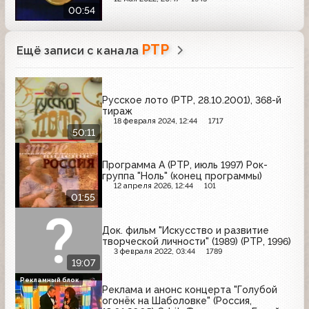
00:54
РТР
Ещё записи с канала
Русское лото (РТР, 28.10.2001), 368-й
тираж
18 февраля 2024, 12:44
1717
50:11
Программа А (РТР, июль 1997) Рок-
группа "Ноль" (конец программы)
12 апреля 2026, 12:44
101
01:55
Док. фильм "Искусство и развитие
творческой личности" (1989) (РТР, 1996)
3 февраля 2022, 03:44
1789
19:07
Рекламный блок
Реклама и анонс концерта "Голубой
огонёк на Шаболовке" (Россия,