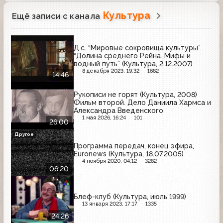
Культура
Ещё записи с канала
Д.с. “Мировые сокровища культуры”.
“Долина среднего Рейна. Мифы и
водный путь” (Культура, 2.12.2007)
8 декабря 2023, 19:32
1682
14:46
Рукописи не горят (Культура, 2008)
Фильм второй. Дело Даниила Хармса и
Александра Введенского
1 мая 2026, 16:24
101
26:00
Другое
Программа передач, конец эфира,
Euronews (Культура, 18.07.2005)
4 ноября 2020, 04:12
3282
06:20
Блеф-клуб (Культура, июль 1999)
13 января 2023, 17:17
1335
24:26