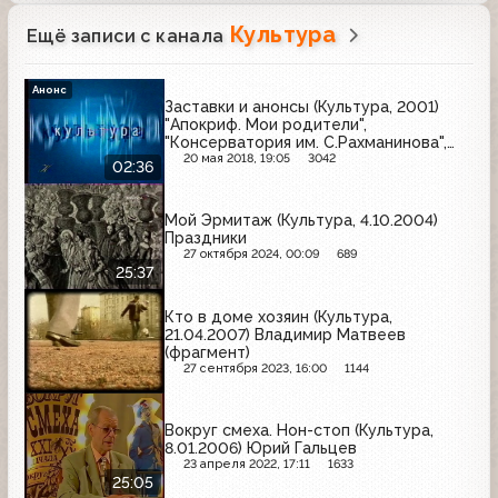
Культура
Ещё записи с канала
Анонс
Заставки и анонсы (Культура, 2001)
"Апокриф. Мои родители",
"Консерватория им. С.Рахманинова",
"Театральная летопись XX века",
20 мая 2018, 19:05
3042
02:36
"Острова"
Мой Эрмитаж (Культура, 4.10.2004)
Праздники
27 октября 2024, 00:09
689
25:37
Кто в доме хозяин (Культура,
21.04.2007) Владимир Матвеев
(фрагмент)
27 сентября 2023, 16:00
1144
Вокруг смеха. Нон-стоп (Культура,
8.01.2006) Юрий Гальцев
23 апреля 2022, 17:11
1633
25:05