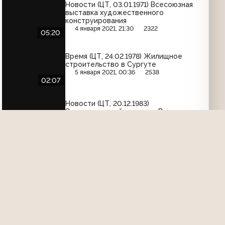
Новости (ЦТ, 03.01.1971) Всесоюзная
выставка художественного
конструирования
4 января 2021, 21:30
2322
05:20
Время (ЦТ, 24.02.1978) Жилищное
строительство в Сургуте
5 января 2021, 00:36
2538
02:07
Новости (ЦТ, 20.12.1983)
Энергетический вопрос в Венгрии
14 января 2021, 01:39
2495
08:20
Время (ЦТ, 15.02.1979) Работа
Шахтинского хлопчатобумажного
комбината
30 января 2024, 11:09
1131
01:08
Международная панорама (ЦТ,
05.05.1990) Мексиканские друзья
Владимира Высоцкого
6 сентября 2022, 03:02
1757
07:05