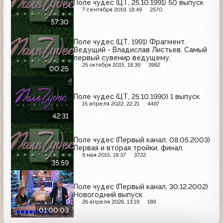
Поле чудес (ЦТ, 25.10.1991) 50 выпуск
7 сентября 2019, 18:49
2570
57:30
Поле чудес (ЦТ, 1991) Фрагмент.
Ведущий - Владислав Листьев. Самый
первый сувенир ведущему.
25 октября 2015, 18:39
3992
00:25
Поле чудес (ЦТ, 25.10.1990) 1 выпуск
15 апреля 2022, 22:21
4497
42:31
Поле чудес (Первый канал, 08.05.2003)
Первая и вторая тройки, финал.
9 мая 2015, 18:37
3722
35:59
Поле чудес (Первый канал, 30.12.2002)
Новогодний выпуск
26 апреля 2026, 13:19
189
01:00:03