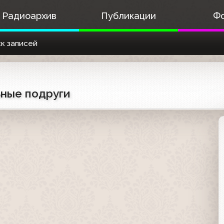
Радиоархив
Публикации
Ф
к записей
ьные подруги