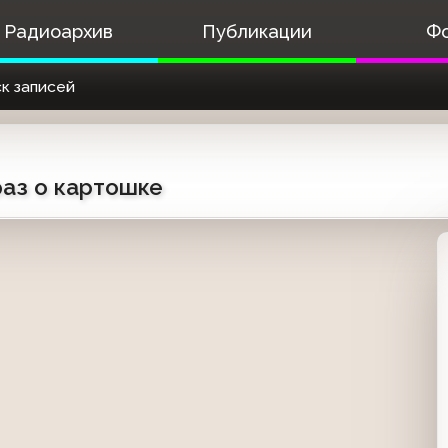
Радиоархив
Публикации
Ф
к записей
раз о картошке