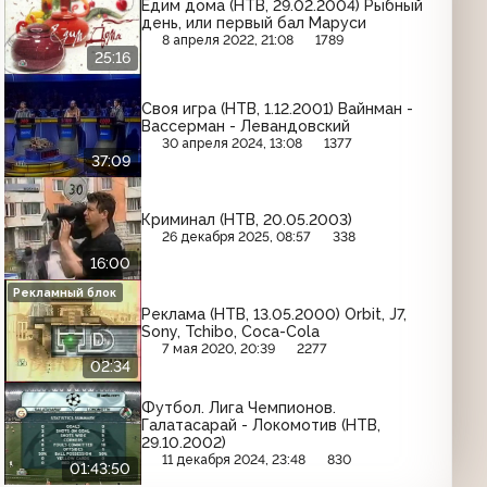
Едим дома (НТВ, 29.02.2004) Рыбный
день, или первый бал Маруси
8 апреля 2022, 21:08
1789
25:16
Своя игра (НТВ, 1.12.2001) Вайнман -
Вассерман - Левандовский
30 апреля 2024, 13:08
1377
37:09
Криминал (НТВ, 20.05.2003)
26 декабря 2025, 08:57
338
16:00
Рекламный блок
Реклама (НТВ, 13.05.2000) Orbit, J7,
Sony, Tchibo, Coca-Cola
7 мая 2020, 20:39
2277
02:34
Футбол. Лига Чемпионов.
Галатасарай - Локомотив (НТВ,
29.10.2002)
11 декабря 2024, 23:48
830
01:43:50