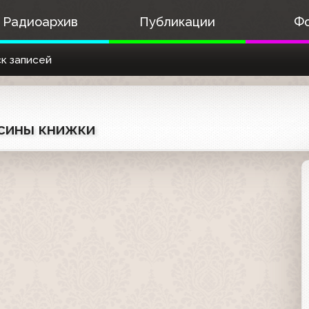
Радиоархив
Публикации
Ф
к записей
усины книжки