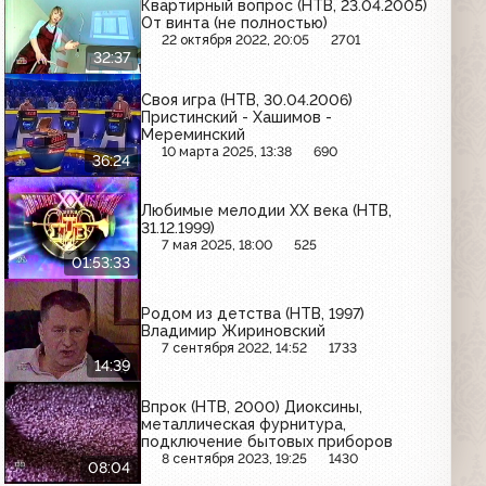
Квартирный вопрос (НТВ, 23.04.2005)
От винта (не полностью)
22 октября 2022, 20:05
2701
32:37
Своя игра (НТВ, 30.04.2006)
Пристинский - Хашимов -
Мереминский
10 марта 2025, 13:38
690
36:24
Любимые мелодии XX века (НТВ,
31.12.1999)
7 мая 2025, 18:00
525
01:53:33
Родом из детства (НТВ, 1997)
Владимир Жириновский
7 сентября 2022, 14:52
1733
14:39
Впрок (НТВ, 2000) Диоксины,
металлическая фурнитура,
подключение бытовых приборов
8 сентября 2023, 19:25
1430
08:04