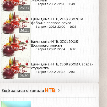
знакомый
8 апреля 2022, 21:51
1549
26:03
Едим дома (НТВ, 21.10.2007) На
фабрике соевого соуса
8 апреля 2022, 22:00
1626
26:01
Едим дома (НТВ, 27.01.2008)
Шоколадоголикам
8 апреля 2022, 22:04
1712
Едим дома (НТВ, 11.09.2005) Сестра-
студентка
8 апреля 2022, 21:30
2101
26:30
НТВ
Ещё записи с канала