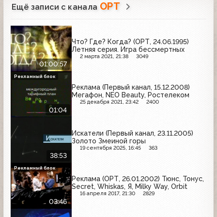
ОРТ
Ещё записи с канала
Что? Где? Когда? (ОРТ, 24.06.1995)
Летняя серия. Игра бессмертных
2 марта 2021, 21:38
3049
01:00:57
Рекламный блок
Реклама (Первый канал, 15.12.2008)
Мегафон, NEO Beauty, Ростелеком
25 декабря 2021, 23:42
2400
01:04
Искатели (Первый канал, 23.11.2005)
Золото Змеиной горы
19 сентября 2025, 16:45
363
38:53
Рекламный блок
Реклама (ОРТ, 26.01.2002) Тюнс, Тонус,
Secret, Whiskas, Я, Milky Way, Orbit
16 апреля 2017, 21:30
2829
03:46