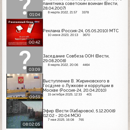
памятника советским воинам (Вести,
28.04.2007)
8 марта 2022, 21:57
3378
01:04
Рекламный блок
Реклама (Россия-24, 05.05.2010) МТС
10 июня 2023, 20:13
3670
00:42
Заседание Совбеза ООН (Вести,
29.08.2008)
8 марта 2022, 20:06
4464
03:09
Выступление В. Жириновского в
Госдуме о Лужкове и коррупции в
Москве (Россия-24, 20.04.2010)
15 октября 2025, 12:33
401
09:59
Эфир (Вести (Хабаровск), 5.12.2008)
(12:02 - 20:04 МСК)
7 мая 2025, 16:08
765
08:02:05