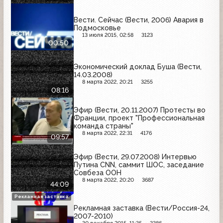
Вести. Сейчас (Вести, 2006) Авария в
Подмосковье
13 июля 2015, 02:58
3123
00:50
Экономический доклад Буша (Вести,
14.03.2008)
8 марта 2022, 20:21
3255
08:16
Эфир (Вести, 20.11.2007) Протесты во
Франции, проект "Профессиональная
команда страны"
8 марта 2022, 22:31
4176
09:57
Эфир (Вести, 29.07.2008) Интервью
Путина CNN, саммит ШОС, заседание
Совбеза ООН
8 марта 2022, 20:20
3687
44:09
Рекламная заставка
Рекламная заставка (Вести/Россия-24,
2007-2010)