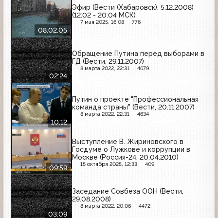
Эфир (Вести (Хабаровск), 5.12.2008)
(12:02 - 20:04 МСК)
7 мая 2025, 16:08
776
08:02:05
Обращение Путина перед выборами в
ГД (Вести, 29.11.2007)
8 марта 2022, 22:31
4679
02:24
Путин о проекте "Профессиональная
команда страны" (Вести, 20.11.2007)
8 марта 2022, 22:31
4634
10:12
Выступление В. Жириновского в
Госдуме о Лужкове и коррупции в
Москве (Россия-24, 20.04.2010)
15 октября 2025, 12:33
409
09:59
Заседание Совбеза ООН (Вести,
29.08.2008)
8 марта 2022, 20:06
4472
03:09