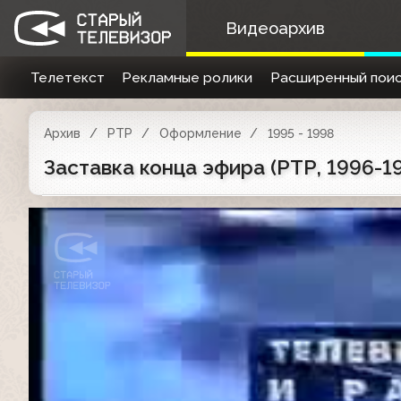
Видеоархив
Телетекст
Рекламные ролики
Расширенный поис
Архив
РТР
Оформление
1995 - 1998
Заставка конца эфира (РТР, 1996-1