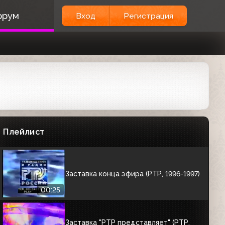
Заставка перед музыкальными
орум
Вход
Регистрация
программами (РТР, 1995-1996)
00:07
Заставка РТР (РТР, 30.05.1996)
00:05
Заставка начала эфира (РТР, 1996-
1997)
Плейлист
Заставка конца эфира (РТР, 1996-1997)
00:25
Заставка "РТР представляет" (РТР,