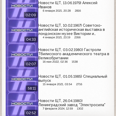
Новости (ЦТ, 13.06.1979) Алексей
Иванов
6 января 2021, 20:28
2816
02:09
Новости (ЦТ, 10.02.1967) Советско-
английская историческая выставка в
лондонском музее Виктории и
Альберта
4 января 2021, 23:19
2356
04:33
Новости (ЦТ, 03.02.1980) Гастроли
Тбилисского академического театра в
Великобритании
16 мая 2022, 02:36
1538
02:07
Новости (ЦТ, 01.05.1985) Специальный
выпуск
15 января 2021, 03:54
2716
58:11
Новости (ЦТ, 26.04.1980)
Ленинградский завод "Электросила"
7 февраля 2024, 12:59
1302
02:52