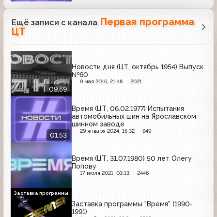
Первая программа
Ещё записи с канала
ЦТ
Новости дня (ЦТ, октябрь 1954) Выпуск
№60
9 мая 2016, 21:48
2021
09:59
Время (ЦТ, 06.02.1977) Испытания
автомобильных шин на Ярославском
шинном заводе
29 января 2024, 15:32
949
01:53
Время (ЦТ, 31.07.1980) 50 лет Олегу
Попову
17 июля 2021, 03:13
2446
Заставка программы
Заставка программы "Время" (1990-
1991)