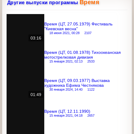
Время
Другие выпуски программы
Время (ЦТ, 27.05.1979) Фестиваль
"Киевская весна"
18 июня 2021, 00:28
2107
03:16
Время (ЦТ, 01.08.1978) Тихоокеанская
мотострелковая дивизия
15 января 2021, 02:13
2533
Время (ЦТ, 09.03.1977) Выставка
художника Ефима Честнякова
30 января 2024, 14:40
1122
01:49
Время (ЦТ, 12.11.1990)
15 января 2021, 04:18
2657