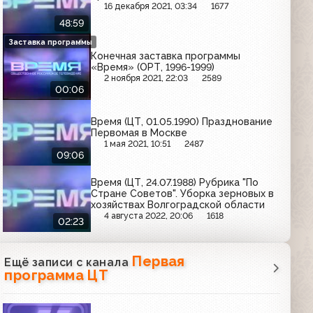
16 декабря 2021, 03:34
1677
48:59
Заставка программы
Конечная заставка программы
«Время» (ОРТ, 1996-1999)
2 ноября 2021, 22:03
2589
00:06
Время (ЦТ, 01.05.1990) Празднование
Первомая в Москве
1 мая 2021, 10:51
2487
09:06
Время (ЦТ, 24.07.1988) Рубрика "По
Стране Советов". Уборка зерновых в
хозяйствах Волгоградской области
4 августа 2022, 20:06
1618
02:23
Первая
Ещё записи с канала
программа ЦТ