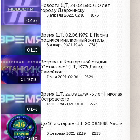
Новости (ЦТ, 24.02.1980) 50 лет
городу Дзержинску
5 апреля 2022, 02:16
1676
02:37
Время (ЦТ, 02.06.1979) В Перми
родился миллионный житель
6 января 2021, 19:48
2743
01:13
Встреча в Концертной студии
"Останкино" (ЦТ, 1977) Давид
Самойлов
7 мая 2021, 02:36
2529
01:40:16
Время (ЦТ, 29.09.1979) 75 лет Николая
Островского
13 января 2021, 01:11
2729
01:41
До 16 и старше (ЦТ, 20.09.1988) Часть
2
6 февраля 2021, 22:19
2223
16:10