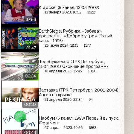
К доске! (5 канал, 13.05.2007)
13 января 2023, 16:52
1622
37:56
EarthSiege. Рубрика «Забава»
программы «Доброе утро» (Пятый
канал; 1995)
25 июля 2024, 12:11
1177
01:47
Телебукмекер (ТРК Петербург,
11.04.2001) Окончание программы
12 апреля 2025, 15:45
1060
09:24
Заставка (ТРК Петербург, 2001-2004)
Ангел на крыше
21 апреля 2026, 22:34
94
00:10
Наобум (5 канал, 1993) Первый выпуск.
Фрагмент
27 апреля 2023, 19:56
1853
00:49