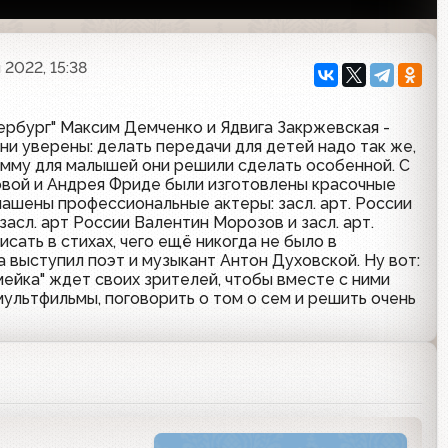
 2022, 15:38
рбург" Максим Демченко и Ядвига Закржевская -
ни уверены: делать передачи для детей надо так же,
рамму для малышей они решили сделать особенной. С
вой и Андрея Фриде были изготовлены красочные
лашены профессиональные актеры: засл. арт. России
засл. арт России Валентин Морозов и засл. арт.
сать в стихах, чего ещё никогда не было в
а выступил поэт и музыкант Антон Духовской. Ну вот:
мейка" ждет своих зрителей, чтобы вместе с ними
ультфильмы, поговорить о том о сем и решить очень