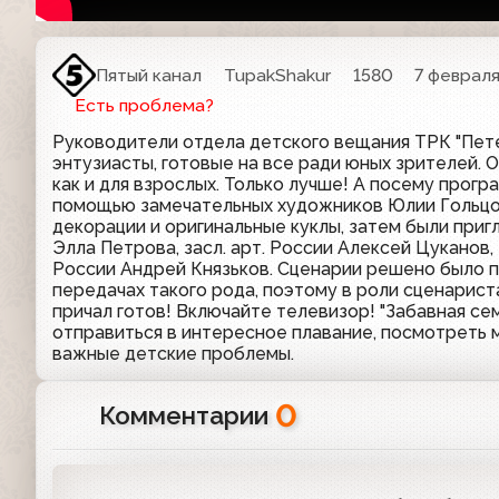
Пятый канал
TupakShakur
1580
7 февраля
Есть проблема?
Руководители отдела детского вещания ТРК "Пете
энтузиасты, готовые на все ради юных зрителей. О
как и для взрослых. Только лучше! А посему прог
помощью замечательных художников Юлии Гольцо
декорации и оригинальные куклы, затем были приг
Элла Петрова, засл. арт. России Алексей Цуканов, 
России Андрей Князьков. Сценарии решено было пи
передачах такого рода, поэтому в роли сценарист
причал готов! Включайте телевизор! "Забавная се
отправиться в интересное плавание, посмотреть м
важные детские проблемы.
0
Комментарии