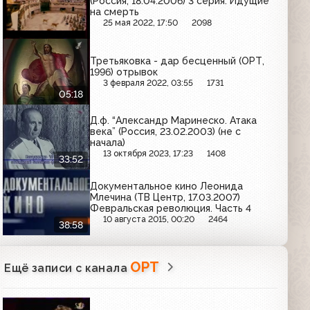
(Россия, 18.04.2006) 3 серия. Идущие
на смерть
25 мая 2022, 17:50
2098
Третьяковка - дар бесценный (ОРТ,
1996) отрывок
3 февраля 2022, 03:55
1731
05:18
Д.ф. “Александр Маринеско. Атака
века” (Россия, 23.02.2003) (не с
начала)
13 октября 2023, 17:23
1408
33:52
Документальное кино Леонида
Млечина (ТВ Центр, 17.03.2007)
Февральская революция. Часть 4
10 августа 2015, 00:20
2464
38:58
ОРТ
Ещё записи с канала