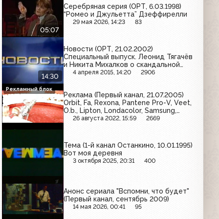
Серебряная серия (ОРТ, 6.03.1998)
“Ромео и Джульетта” Дзеффирелли
29 мая 2026, 14:23
83
05:07
Новости (ОРТ, 21.02.2002)
Специальный выпуск. Леонид Тягачёв
и Никита Михалков о скандальной
Олимпиаде и о третировании
4 апреля 2015, 14:20
2906
14:30
российской команды
Рекламный блок
Реклама (Первый канал, 21.07.2005)
Orbit, Fa, Rexona, Pantene Pro-V, Veet,
O.b., Lipton, Londacolor, Samsung,
Timotei, Dirol, Camay, Dove
26 августа 2022, 15:59
2669
Тема (1-й канал Останкино, 10.01.1995)
Вот моя деревня
3 октября 2025, 20:31
400
Анонс сериала "Вспомни, что будет"
(Первый канал, сентябрь 2009)
14 мая 2026, 00:41
95