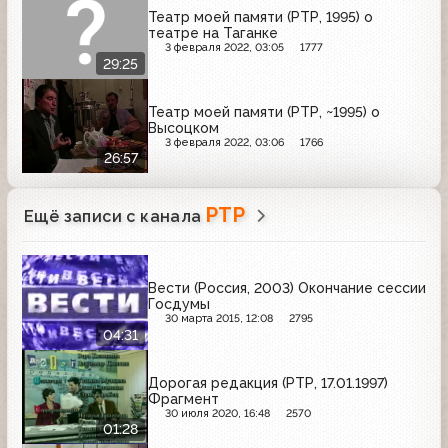
Театр моей памяти (РТР, 1995) о
театре на Таганке
3 февраля 2022, 03:05
1777
29:25
Театр моей памяти (РТР, ~1995) о
Высоцком
3 февраля 2022, 03:06
1766
26:57
РТР
Ещё записи с канала
Вести (Россия, 2003) Окончание сессии
Госдумы
30 марта 2015, 12:08
2795
04:31
Дорогая редакция (РТР, 17.01.1997)
Фрагмент
30 июля 2020, 16:48
2570
01:28