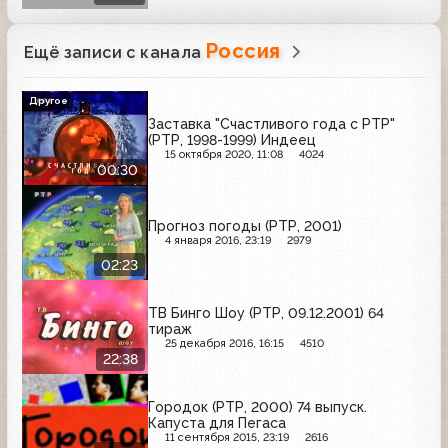
Россия
Ещё записи с канала
Другое
Заставка "Счастливого года с РТР"
(РТР, 1998-1999) Индеец
15 октября 2020, 11:08
4024
00:30
Прогноз погоды (РТР, 2001)
4 января 2016, 23:19
2979
02:23
ТВ Бинго Шоу (РТР, 09.12.2001) 64
тираж
25 декабря 2016, 16:15
4510
22:38
Городок (РТР, 2000) 74 выпуск.
Капуста для Пегаса
11 сентября 2015, 23:19
2616