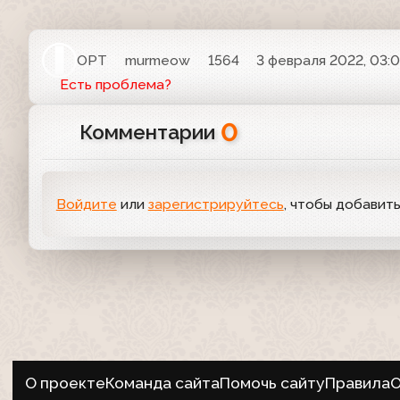
ОРТ
murmeow
1564
3 февраля 2022, 03:
Есть проблема?
0
Комментарии
Войдите
или
зарегистрируйтесь
, чтобы добавит
О проекте
Команда сайта
Помочь сайту
Правила
О