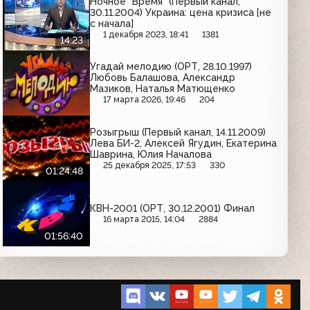
Ночное "Время" (Первый канал,
30.11.2004) Украина: цена кризиса [не
с начала]
1 декабря 2023, 18:41
1381
14:23
Угадай мелодию (ОРТ, 28.10.1997)
Любовь Балашова, Александр
Мазиков, Наталья Матющенко
17 марта 2026, 19:46
204
Розыгрыш (Первый канал, 14.11.2009)
Лева БИ-2, Алексей Ягудин, Екатерина
Шаврина, Юлия Началова
25 декабря 2025, 17:53
330
01:24:48
КВН-2001 (ОРТ, 30.12.2001) Финал
16 марта 2015, 14:04
2884
01:56:40