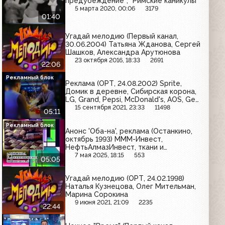
предубеждение"; "Римские каникулы"
5 марта 2020, 00:06
3179
01:40
Угадай мелодию (Первый канал,
30.06.2004) Татьяна Жданова, Сергей
Шашков, Александра Арутюнова
23 октября 2016, 18:33
2691
22:06
Рекламный блок
Реклама (ОРТ, 24.08.2002) Sprite,
Домик в деревне, Сибирская корона,
LG, Grand, Pepsi, McDonald's, AOS, Gee
Jay, Балтимор, Herbal Essences, Coca-
15 сентября 2021, 23:33
11498
05:11
Cola, Невское, Сам Самыч
Рекламный блок
Анонс 'Оба-на', реклама (Останкино,
октябрь 1993) МММ-Инвест,
НефтьАлмазИнвест, ткани и
гобелены, Smirnoff, Вега-С, West,
7 мая 2025, 18:15
553
05:05
Floryn
Угадай мелодию (ОРТ, 24.02.1998)
Наталья Кузнецова, Олег Мительман,
Марина Сорокина
9 июня 2021, 21:09
2235
22:44