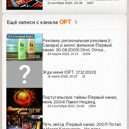
Wrigley's, Балтика, Orbit, Афлубин,
10 октября 2024, 00:36
1647
Evervess, Аэроволны, Внешэкономбанк
ОРТ
Ещё записи с канала
Рекламный блок
Реклама, региональная реклама [г.
Самара] и анонс фильмов (Первый
канал, 30.08.2005) Dirol, Omsa,
Kronenbourg 1664, Доширак, LADA,
24 марта 2023, 21:13
2009
03:56
Клинское, Dove, Fa, Grand, Охота,
Газбанк
Жди меня (ОРТ, 17.12.2001)
31 июля 2026, 20:27
31
Португальские таймы (Первый канал,
июнь 2004) Павел Недвед
23 сентября 2015, 19:06
2359
02:38
Пять звёзд (Первый канал, 2007) Потап