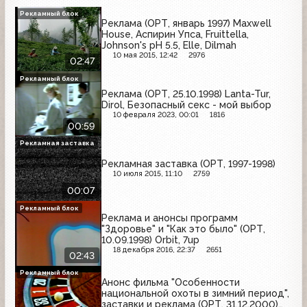
Рекламный блок
Реклама (ОРТ, январь 1997) Maxwell
House, Аспирин Упса, Fruittella,
Johnson's pH 5.5, Elle, Dilmah
10 мая 2015, 12:42
2976
02:47
Рекламный блок
Реклама (ОРТ, 25.10.1998) Lanta-Tur,
Dirol, Безопасный секс - мой выбор
10 февраля 2023, 00:01
1816
00:59
Рекламная заставка
Рекламная заставка (ОРТ, 1997-1998)
10 июля 2015, 11:10
2759
00:07
Рекламный блок
Реклама и анонсы программ
"Здоровье" и "Как это было" (ОРТ,
10.09.1998) Orbit, 7up
18 декабря 2016, 22:37
2651
02:43
Рекламный блок
Анонс фильма "Особенности
национальной охоты в зимний период",
заставки и реклама (ОРТ, 31.12.2000)