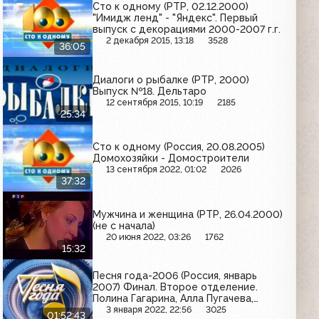
Сто к одному (РТР, 02.12.2000)
"Имидж ленд" - "Яндекс". Первый
выпуск с декорациями 2000-2007 г.г.
2 декабря 2015, 13:18
3528
36:05
Диалоги о рыбалке (РТР, 2000)
Выпуск №18. Дельтаро
12 сентября 2015, 10:19
2185
25:34
Сто к одному (Россия, 20.08.2005)
Домохозяйки - Домостроители
13 сентября 2022, 01:02
2026
37:32
Мужчина и женщина (РТР, 26.04.2000)
(не с начала)
20 июня 2022, 03:26
1762
15:32
Песня года-2006 (Россия, январь
2007) Финал. Второе отделение.
Полина Гагарина, Алла Пугачева,
Леонид Агутин, Тимати и др.
3 января 2022, 22:56
3025
01:52:43