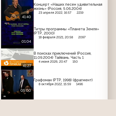
Концерт «Наших песен удивительная
жизнь» (Россия, 5.06.2004)
23 апреля 2022, 16:57
2219
41:40
Титры программы «Планета Земля»
(РТР, 2000)
18 февраля 2021, 20:58
2097
01:04
В поисках приключений (Россия,
11.09.2004) Тайвань. Часть 1
4 июня 2026, 20:47
150
41:27
Графоман (РТР, 1998) (фрагмент)
8 октября 2022, 15:59
1496
05:00
Дежурная часть (РТР, 1.09.1997)
(фрагмент)
7 мая 2025, 13:00
449
03:10