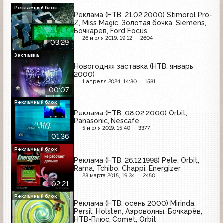
Рекламный блок
Реклама (НТВ, 21.02.2000) Stimorol Pro-
Z, Miss Magic, Золотая бочка, Siemens,
Бочкарёв, Ford Focus
26 июля 2019, 19:12
2604
03:29
Заставка
Новогодняя заставка (НТВ, январь
2000)
1 апреля 2024, 14:30
1581
00:07
Рекламный блок
Реклама (НТВ, 08.02.2000) Orbit,
Panasonic, Nescafe
5 июля 2019, 15:40
3377
01:36
Рекламный блок
Реклама (НТВ, 26.12.1998) Pele, Orbit,
Rama, Tchibo, Chappi, Energizer
23 марта 2015, 19:34
2450
02:21
Рекламный блок
Реклама (НТВ, осень 2000) Mirinda,
Persil, Holsten, Аэроволны, Бочкарёв,
НТВ-Плюс, Comet, Orbit