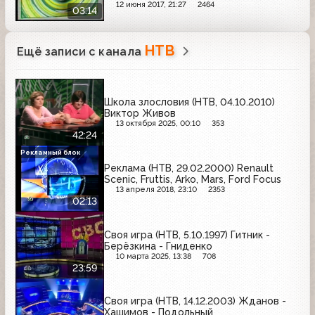
12 июня 2017, 21:27
2464
03:14
НТВ
Ещё записи с канала
Школа злословия (НТВ, 04.10.2010)
Виктор Живов
13 октября 2025, 00:10
353
42:24
Рекламный блок
Реклама (НТВ, 29.02.2000) Renault
Scenic, Fruttis, Arko, Mars, Ford Focus
13 апреля 2018, 23:10
2353
02:13
Своя игра (НТВ, 5.10.1997) Гитник -
Берёзкина - Гниденко
10 марта 2025, 13:38
708
23:59
Своя игра (НТВ, 14.12.2003) Жданов -
Хашимов - Подольный