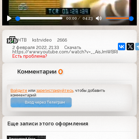
00:00
04:23
НТВ
kstrvideo
2666
2 февраля 2022, 21:33
Скачать
https://www.youtube.com/watch?v=__AisJmWBRI
Есть проблема?
0
Комментарии
Войдите
или
зарегистрируйтесь
, чтобы добавить
комментарий
Вход через Телеграм
Еще записи этого оформления
Рекламный блок