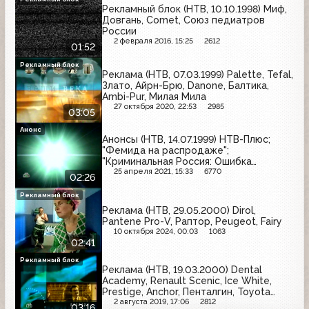
Рекламный блок (НТВ, 10.10.1998) Миф,
Довгань, Comet, Союз педиатров
России
2 февраля 2016, 15:25
2612
01:52
Рекламный блок
Реклама (НТВ, 07.03.1999) Palette, Tefal,
Злато, Айрн-Брю, Danone, Балтика,
Ambi-Pur, Милая Мила
27 октября 2020, 22:53
2985
03:05
Анонс
Анонсы (НТВ, 14.07.1999) НТВ-Плюс;
"Фемида на распродаже";
"Криминальная Россия: Ошибка
киллера"; "Месть женщины"
25 апреля 2021, 15:33
6770
02:26
Рекламный блок
Реклама (НТВ, 29.05.2000) Dirol,
Pantene Pro-V, Раптор, Peugeot, Fairy
10 октября 2024, 00:03
1063
02:41
Рекламный блок
Реклама (НТВ, 19.03.2000) Dental
Academy, Renault Scenic, Ice White,
Prestige, Anchor, Пенталгин, Toyota
Land Cruiser 100, Dirol, Красный восток
2 августа 2019, 17:06
2812
03:16