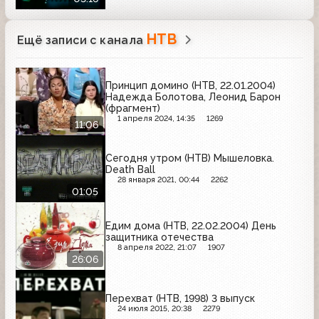
НТВ
Ещё записи с канала
Принцип домино (НТВ, 22.01.2004)
Надежда Болотова, Леонид Барон
(фрагмент)
1 апреля 2024, 14:35
1269
11:06
Сегодня утром (НТВ) Мышеловка.
Death Ball
28 января 2021, 00:44
2262
01:05
Едим дома (НТВ, 22.02.2004) День
защитника отечества
8 апреля 2022, 21:07
1907
26:06
Перехват (НТВ, 1998) 3 выпуск
24 июля 2015, 20:38
2279