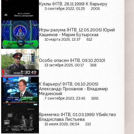
Куклы (НТВ, 28.11.1999) К барьеру
3 сентября 2022, 01:25
2005
Игры разума (НТВ, 12.05.2005) Юрий
Хашимов - Мария Бутырская
10 марта 2025, 13:37
612
Особо опасен (НТВ, 09.10.2010)
13 октября 2025, 00:17
368
30:43
К барьеру! (НТВ, 06.10.2005)
Александр Проханов - Владимир
Мединский
7 сентября 2023, 23:45
1691
Времечко (НТВ, 01.03.1995) Убийство
Владислава Листьева
15 июля 2026, 06:54
132