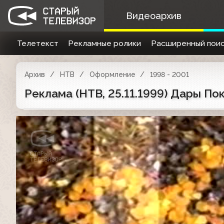
Видеоархив
Телетекст
Рекламные ролики
Расширенный поис
Архив
НТВ
Оформление
1998 - 2001
Реклама (НТВ, 25.11.1999) Дары Покро