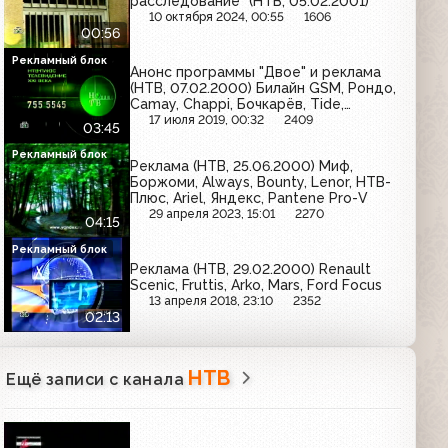
расследование" (НТВ, 05.02.2001)
10 октября 2024, 00:55
1606
00:56
Рекламный блок
Анонс программы "Двое" и реклама
(НТВ, 07.02.2000) Билайн GSM, Рондо,
Camay, Chappi, Бочкарёв, Tide,
Snickers Super, НТВ-Плюс
17 июля 2019, 00:32
2409
03:45
Рекламный блок
Реклама (НТВ, 25.06.2000) Миф,
Боржоми, Always, Bounty, Lenor, НТВ-
Плюс, Ariel, Яндекс, Pantene Pro-V
29 апреля 2023, 15:01
2270
04:15
Рекламный блок
Реклама (НТВ, 29.02.2000) Renault
Scenic, Fruttis, Arko, Mars, Ford Focus
13 апреля 2018, 23:10
2352
02:13
НТВ
Ещё записи с канала