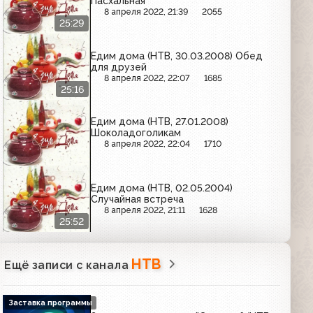
Пасхальная
8 апреля 2022, 21:39
2055
25:29
Едим дома (НТВ, 30.03.2008) Обед
для друзей
8 апреля 2022, 22:07
1685
25:16
Едим дома (НТВ, 27.01.2008)
Шоколадоголикам
8 апреля 2022, 22:04
1710
Едим дома (НТВ, 02.05.2004)
Случайная встреча
8 апреля 2022, 21:11
1628
25:52
НТВ
Ещё записи с канала
Заставка программы