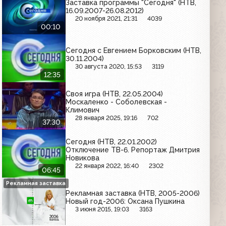
Заставка программы "Сегодня" (НТВ,
16.09.2007-26.08.2012)
20 ноября 2021, 21:31
4039
00:10
Сегодня с Евгением Борковским (НТВ,
30.11.2004)
30 августа 2020, 15:53
3119
12:35
Своя игра (НТВ, 22.05.2004)
Москаленко - Соболевская -
Климович
28 января 2025, 19:16
702
37:30
Сегодня (НТВ, 22.01.2002)
Отключение ТВ-6. Репортаж Дмитрия
Новикова
22 января 2022, 16:40
2302
06:45
Рекламная заставка
Рекламная заставка (НТВ, 2005-2006)
Новый год-2006: Оксана Пушкина
3 июня 2015, 19:03
3163