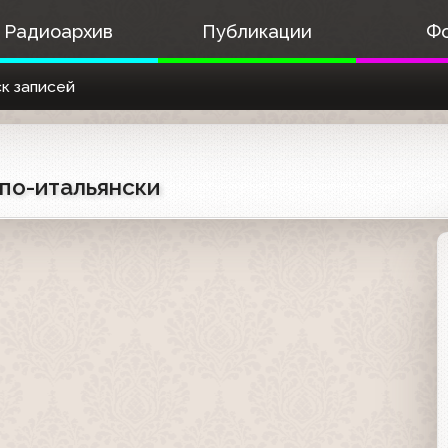
Радиоархив
Публикации
Ф
к записей
 по-итальянски