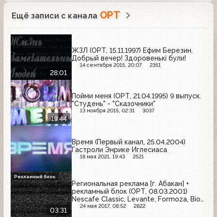
ОРТ
Ещё записи с канала
ЖЗЛ (ОРТ, 15.11.1997) Ефим Березин.
Добрый вечер! Здоровенькi були!
14 сентября 2015, 20:07
2351
28:01
Пойми меня (ОРТ, 21.04.1995) 9 выпуск.
"Студень" - "Сказочники"
13 ноября 2015, 02:31
3037
19:44
Время (Первый канал, 25.04.2004)
Гастроли Энрике Иглесиаса
18 мая 2021, 19:43
2521
Рекламный блок
Региональная реклама [г. Абакан] +
рекламный блок (ОРТ, 08.03.2001)
Nescafe Classic, Levante, Formoza, Bio
Max, Lipton, Zanussi, Я, Schauma,
24 мая 2017, 08:52
2822
03:31
Milagro, Делми