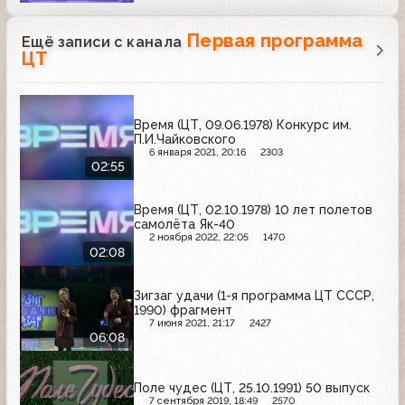
Первая программа
Ещё записи с канала
ЦТ
Время (ЦТ, 09.06.1978) Конкурс им.
П.И.Чайковского
6 января 2021, 20:16
2303
02:55
Время (ЦТ, 02.10.1978) 10 лет полетов
самолёта Як-40
2 ноября 2022, 22:05
1470
02:08
Зигзаг удачи (1-я программа ЦТ СССР,
1990) фрагмент
7 июня 2021, 21:17
2427
06:08
Поле чудес (ЦТ, 25.10.1991) 50 выпуск
7 сентября 2019, 18:49
2570