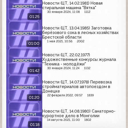
Новости (ЦТ, 14.02.1981) Новая
стиральная машина "Вятка"
30 января 2024, 11:08
1112
01:25
Новости (ЦТ, 13.04.1985) Заготовка
берёзового сока в лесных хозяйствах
Брестской области
1 мая 2021, 10:56
2002
01:00
Новости (ЦТ, 22.02.1977)
Художественные конкурсы журнала
"Техника - молодёжи"
30 января 2024, 11:24
1132
01:42
Новости (ЦТ, 14.07.1978) Перевозка
стройматериалов автопоездом в
Донецке
22 февраля 2022, 09:57
1839
01:20
Новости (ЦТ, 14.08.1980) Санаторно-
курортное дело в Монголии
14 августа 2021, 11:00
1802
01:18