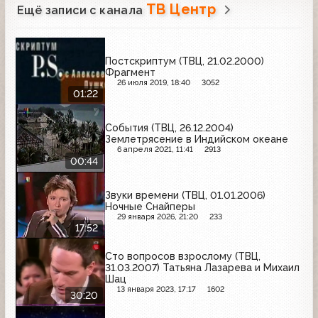
ТВ Центр
Ещё записи с канала
Постскриптум (ТВЦ, 21.02.2000)
Фрагмент
26 июля 2019, 18:40
3052
01:22
События (ТВЦ, 26.12.2004)
Землетрясение в Индийском океане
6 апреля 2021, 11:41
2913
00:44
Звуки времени (ТВЦ, 01.01.2006)
Ночные Снайперы
29 января 2026, 21:20
233
17:52
Сто вопросов взрослому (ТВЦ,
31.03.2007) Татьяна Лазарева и Михаил
Шац
13 января 2023, 17:17
1602
30:20