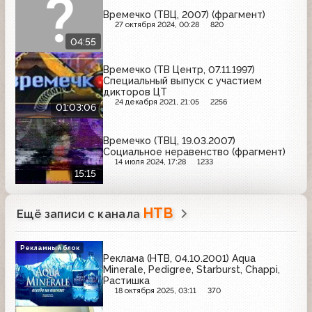
Времечко (ТВЦ, 2007) (фрагмент)
27 октября 2024, 00:28
820
04:55
Времечко (ТВ Центр, 07.11.1997)
Специальный выпуск с участием
дикторов ЦТ
24 декабря 2021, 21:05
2256
01:03:06
Времечко (ТВЦ, 19.03.2007)
Социальное неравенство (фрагмент)
14 июля 2024, 17:28
1233
15:15
НТВ
Ещё записи с канала
Рекламный блок
Реклама (НТВ, 04.10.2001) Aqua
Minerale, Pedigree, Starburst, Chappi,
Растишка
18 октября 2025, 03:11
370