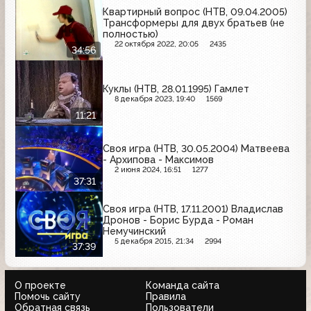
Квартирный вопрос (НТВ, 09.04.2005)
Трансформеры для двух братьев (не
полностью)
22 октября 2022, 20:05
2435
34:56
Куклы (НТВ, 28.01.1995) Гамлет
8 декабря 2023, 19:40
1569
11:21
Своя игра (НТВ, 30.05.2004) Матвеева
- Архипова - Максимов
2 июня 2024, 16:51
1277
37:31
Своя игра (НТВ, 17.11.2001) Владислав
Дронов - Борис Бурда - Роман
Немучинский
5 декабря 2015, 21:34
2994
37:39
О проекте
Команда сайта
Помочь сайту
Правила
Обратная связь
Пользователи