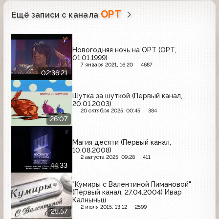
ОРТ
Ещё записи с канала
Новогодняя ночь на ОРТ (ОРТ,
01.01.1999)
7 января 2021, 16:20
4687
02:36:21
Шутка за шуткой (Первый канал,
20.01.2003)
20 октября 2025, 00:45
384
26:07
Магия десяти (Первый канал,
10.08.2008)
2 августа 2025, 09:28
411
44:33
"Кумиры с Валентиной Пимановой"
(Первый канал, 27.04.2004) Ивар
Калныньш
2 июля 2015, 13:12
2599
25:57