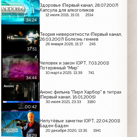
Здоровье (Первый канал, 28.07.2007)
Капсула для алкоголиков
12 июля 2015, 15:01
2514
34:24
Теория невероятности (Первый канал,
26.03.2007) Болезнь гениев
26 января 2026, 15:17
245
37:51
Человек и закон (ОРТ, 7.03.2001)
Потерянный “Мир”
10 марта 2025, 13:39
741
34:44
Анонс
Анонс фильма "Пирл Харбор" в титрах
(Первый канал, 16.01.2005)
30 июля 2021, 23:33
3180
00:42
Непутёвые заметки (ОРТ, 22.04.2001)
Баден-Баден
20 декабря 2020, 13:35
1941
14:29