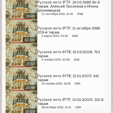
Русское лото (РТР, 26.05.1996) 85-й
тираж. Алексей Лысенков и Илона
Броневицкая
11 сентября 2021, 21:45
3786
39:45
Русское лото (РТР, 11 октября 1998).
209-й тираж.
5 марта 2023, 03:30
1646
40:00
Русское лото (НТВ, 15.03.2009), 753
тираж
5 ноября 2023, 20:09
1546
25:57
Русское лото (НТВ, 21.01.2007). 641
тираж
24 ноября 2022, 19:28
1959
25:48
Русское лото (РТР, 01.10.2000), 312-й
тираж
28 октября 2023, 11:01
1394
39:03