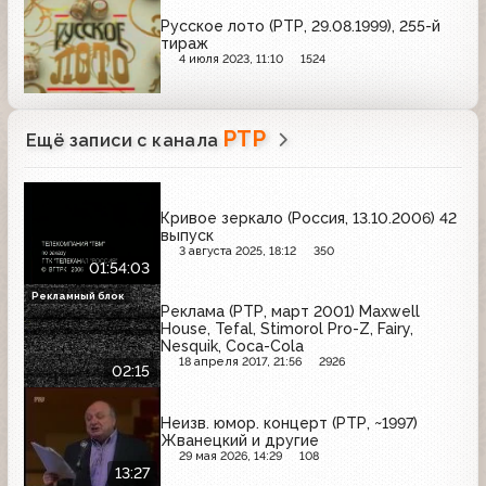
Русское лото (РТР, 29.08.1999), 255-й
тираж
4 июля 2023, 11:10
1524
РТР
Ещё записи с канала
Кривое зеркало (Россия, 13.10.2006) 42
выпуск
3 августа 2025, 18:12
350
01:54:03
Рекламный блок
Реклама (РТР, март 2001) Maxwell
House, Tefal, Stimorol Pro-Z, Fairy,
Nesquik, Coca-Cola
18 апреля 2017, 21:56
2926
02:15
Неизв. юмор. концерт (РТР, ~1997)
Жванецкий и другие
29 мая 2026, 14:29
108
13:27