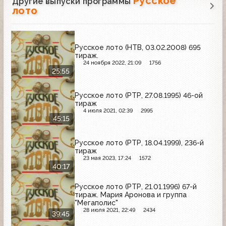
Русское
Другие выпуски программы
лото
Русское лото (НТВ, 03.02.2008) 695
тираж.
24 ноября 2022, 21:09
1756
25:55
Русское лото (РТР, 27.08.1995) 46-ой
тираж
4 июля 2021, 02:39
2995
45:15
Русское лото (РТР, 18.04.1999), 236-й
тираж
23 мая 2023, 17:24
1572
40:17
Русское лото (РТР, 21.01.1996) 67-й
тираж. Мария Аронова и группа
"Мегаполис"
28 июля 2021, 22:49
2434
39:45