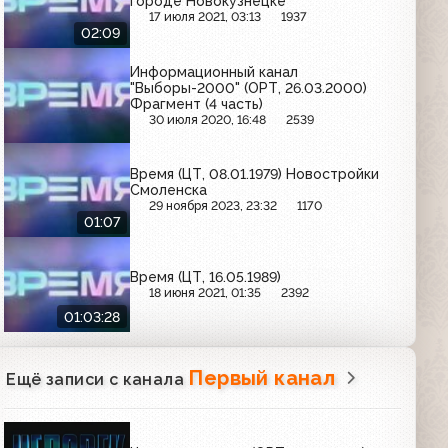
городе Новокузнецке
17 июля 2021, 03:13
1937
02:09
Информационный канал
"Выборы-2000" (ОРТ, 26.03.2000)
Фрагмент (4 часть)
30 июля 2020, 16:48
2539
Время (ЦТ, 08.01.1979) Новостройки
Смоленска
29 ноября 2023, 23:32
1170
01:07
Время (ЦТ, 16.05.1989)
18 июня 2021, 01:35
2392
01:03:28
Первый канал
Ещё записи с канала