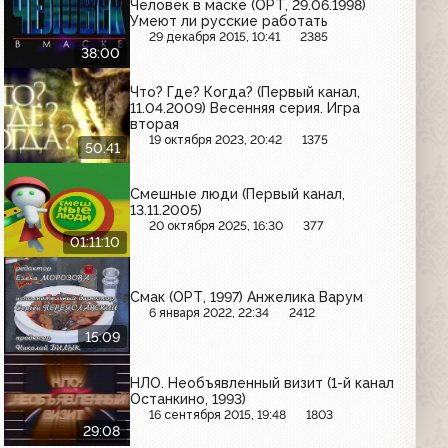
Человек в маске (ОРТ, 29.06.1998)
Умеют ли русские работать
29 декабря 2015, 10:41
2385
38:00
Что? Где? Когда? (Первый канал,
11.04.2009) Весенняя серия. Игра
вторая
19 октября 2023, 20:42
1375
50:41
Смешные люди (Первый канал,
13.11.2005)
20 октября 2025, 16:30
377
01:11:10
Смак (ОРТ, 1997) Анжелика Варум
6 января 2022, 22:34
2412
15:09
НЛО. Необъявленный визит (1-й канал
Останкино, 1993)
16 сентября 2015, 19:48
1803
29:08