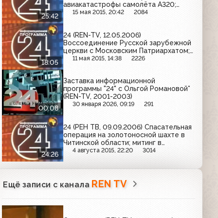
авиакатастрофы самолёта А320;
задержание торговавших
15 мая 2015, 20:42
2084
25:42
новорождёнными детьми
преступников в Чечне
24 (REN-TV, 12.05.2006)
Воссоединение Русской зарубежной
церкви с Московским Патриархатом;
поиски альпинистов на Эльбрусе;
11 мая 2015, 14:38
2226
18:05
освобождение лидеров оппозиции в
Белоруссии
Заставка информационной
программы "24" с Ольгой Романовой*
(REN-TV, 2001-2003)
30 января 2026, 09:19
291
00:08
24 (РЕН ТВ, 09.09.2006) Спасательная
операция на золотоносной шахте в
Читинской области; митинг в
Одинцовском районе Подмосковья
4 августа 2015, 22:20
3014
24:26
REN TV
Ещё записи с канала