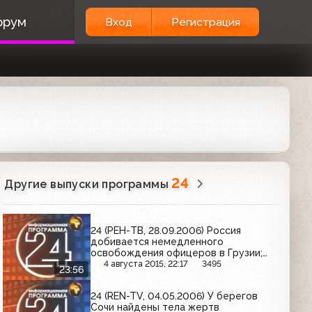
орум
Вход
Регистрация
24
Другие выпуски программы
24 (РЕН-ТВ, 28.09.2006) Россия
добивается немедленного
освобождения офицеров в Грузии;
скандал в Приволжско-Уральском
4 августа 2015, 22:17
3495
23:56
военном округе
24 (REN-TV, 04.05.2006) У берегов
Сочи найдены тела жертв