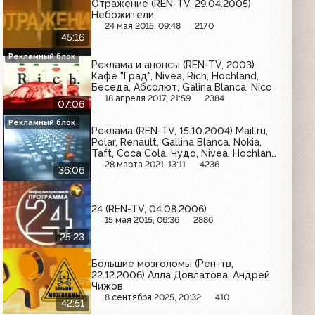
Отражение (REN-TV, 29.04.2005)
Небожители
24 мая 2015, 09:48
2170
45:16
Рекламный блок
Реклама и анонсы (REN-TV, 2003)
Кафе "Град", Nivea, Rich, Hochland,
Беседа, Абсолют, Galina Blanca, Nico
18 апреля 2017, 21:59
2384
07:06
Рекламный блок
Реклама (REN-TV, 15.10.2004) Mail.ru,
Polar, Renault, Gallina Blanca, Nokia,
Taft, Coca Cola, Чудо, Nivea, Hochland,
Elseve, Nurofen, Neo, Alpenliebe, Intel,
28 марта 2021, 13:11
4236
36:06
Rich, Йодомарин, Мегафон,
McDonald's, Always, Пемо люкс,
Toyota, Siemens, Ламбер, Garnier
24 (REN-TV, 04.08.2006)
15 мая 2015, 06:36
2886
25:23
Большие мозголомы (Рен-тв,
22.12.2006) Алла Довлатова, Андрей
Чижов
8 сентября 2025, 20:32
410
42:51