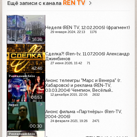
REN TV
Ещё записи с канала
Неделя (REN TV, 12.02.2005) (фрагмент)
29 января 2024, 22:13
1176
16:26
Сделка?! (Ren-tv, 11.07.2006) Александр
Джимбинов
27 июня 2026, 15:42
71
42:46
Рекламный блок
Анонс телеигры "Марс и Венера" (г.
Хабаровск) и реклама (REN-TV,
03.03.2004) Чемпион, Весёлый
молочник, Rexona, Добрый, Фругурт,
12 декабря 2015, 22:05
2632
06:53
Dove, Vitek, Timotei, Milka
Анонс
Анонс фильма «Партнёры» (Ren-TV,
2004-2006)
24 февраля 2021, 19:26
2471
00:30
Рекламный блок