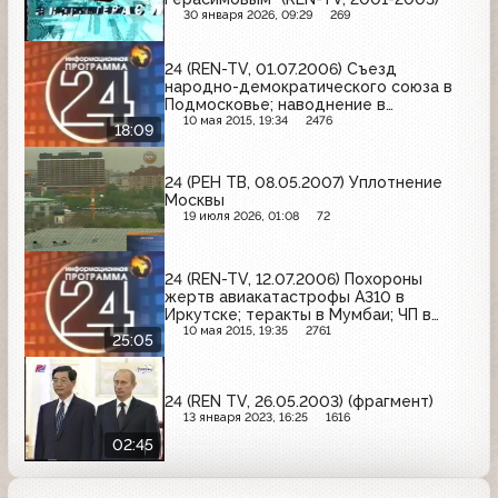
30 января 2026, 09:29
269
24 (REN-TV, 01.07.2006) Съезд
народно-демократического союза в
Подмосковье; наводнение в
Хабаровском крае; 12-летний житель
10 мая 2015, 19:34
2476
18:09
села в Ульяновской области получил в
подарок трактор
24 (РЕН ТВ, 08.05.2007) Уплотнение
Москвы
19 июля 2026, 01:08
72
24 (REN-TV, 12.07.2006) Похороны
жертв авиакатастрофы А310 в
Иркутске; теракты в Мумбаи; ЧП в
чикагском метро; штаб-квартира ОБСЕ
10 мая 2015, 19:35
2761
25:05
в Вене; отмена льгот ветеранам труда
в Калининградской области
24 (REN TV, 26.05.2003) (фрагмент)
13 января 2023, 16:25
1616
02:45