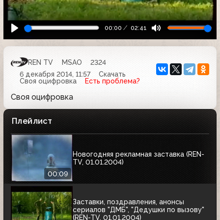
00:00
02:41
REN TV
MSAO
2324
6 декабря 2014, 11:57
Скачать
Своя оцифровка
Есть проблема?
Своя оцифровка
Плейлист
Новогодняя рекламная заставка (REN-
TV, 01.01.2004)
00:09
Заставки, поздравления, анонсы
сериалов "ДМБ", "Дедушки по вызову"
(REN-TV, 01.01.2004)