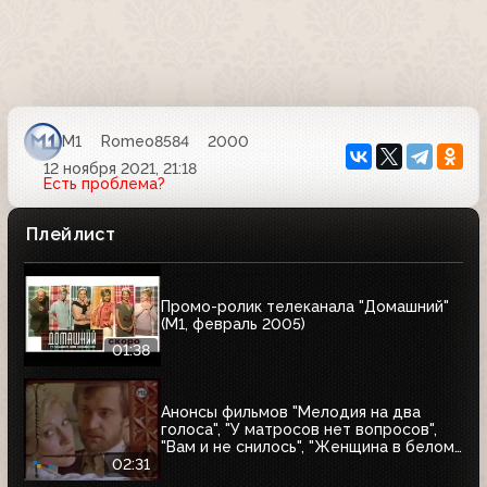
М1
Romeo8584
2000
12 ноября 2021, 21:18
Есть проблема?
Плейлист
Промо-ролик телеканала "Домашний"
(М1, февраль 2005)
01:38
Анонсы фильмов "Мелодия на два
голоса", "У матросов нет вопросов",
"Вам и не снилось", "Женщина в белом"
и заставка (М1, 03.01.2005)
02:31