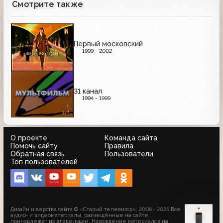
Смотрите также
Первый московский
1999 - 2002
31 канал
1994 - 1999
О проекте
Команда сайта
Помочь сайту
Правила
Обратная связь
Пользователи
Топ пользователей
Дизайн и верстка сайта © «Старый телевизор»; 2008 - 2026 Все
аудио- и видеоматериалы, размещённые на сайте,
принадлежат их владельцам. Нахождение материалов на