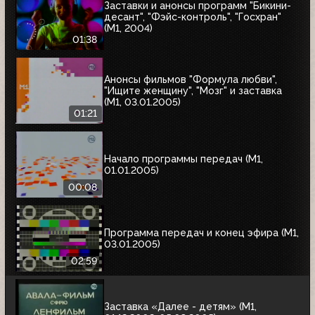
Заставки и анонсы программ "Бикини-
десант", "Фэйс-контроль", "Госхран"
(М1, 2004)
01:38
Анонсы фильмов "Формула любви",
"Ищите женщину", "Мозг" и заставка
(М1, 03.01.2005)
01:21
Начало программы передач (М1,
01.01.2005)
00:08
Программа передач и конец эфира (М1,
03.01.2005)
02:59
Заставка «Далее - детям» (М1,