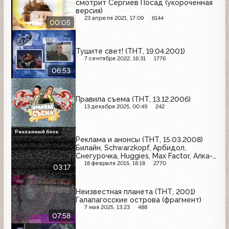
смотрит Сергиев Посад (укороченная
версия)
23 апреля 2021, 17:09
6144
00:05
Тушите свет! (ТНТ, 19.04.2001)
7 сентября 2022, 16:31
1776
06:53
Правила съема (ТНТ, 13.12.2006)
13 декабря 2025, 00:49
242
Рекламный блок
Реклама и анонсы (ТНТ, 15.03.2008)
Билайн, Schwarzkopf, Арбидол,
Снегурочка, Huggies, Max Factor, Алка-
Зельтцер, Nivea for Men
18 февраля 2015, 18:18
2770
03:17
Неизвестная планета (ТНТ, 2001)
Галапагосские острова (фрагмент)
7 мая 2025, 13:23
488
07:58