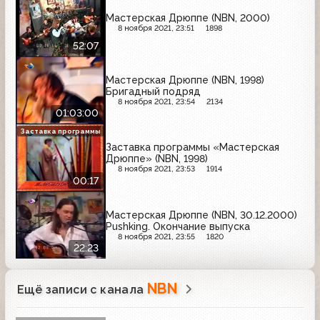
Мастерская Дрюппе (NBN, 2000)
8 ноября 2021, 23:51
1898
52:07
Мастерская Дрюппе (NBN, 1998)
Бригадный подряд
8 ноября 2021, 23:54
2134
01:03:00
Заставка программы
Заставка программы «Мастерская
Дрюппе» (NBN, 1998)
8 ноября 2021, 23:53
1914
00:17
Мастерская Дрюппе (NBN, 30.12.2000)
Pushking. Окончание выпуска
8 ноября 2021, 23:55
1820
22:23
NBN
Ещё записи с канала