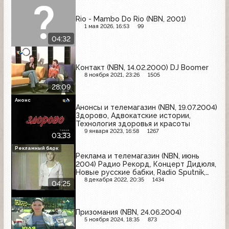
Rio - Mambo Do Rio (NBN, 2001)
1 мая 2026, 16:53
99
04:32
Контакт (NBN, 14.02.2000) DJ Boomer
8 ноября 2021, 23:26
1505
28:09
Анонс
Анонсы и телемагазин (NBN, 19.07.2004)
Здорово, Адвокатские истории,
Технология здоровья и красоты
9 января 2023, 16:58
1267
03:33
Рекламный блок
Реклама и телемагазин (NBN, июнь
2004) Радио Рекорд, Концерт Дидюля,
Новые русские бабки, Radio Sputnik,
Невские звёзды
8 декабря 2022, 20:35
1434
04:25
Призомания (NBN, 24.06.2004)
5 ноября 2024, 18:35
873