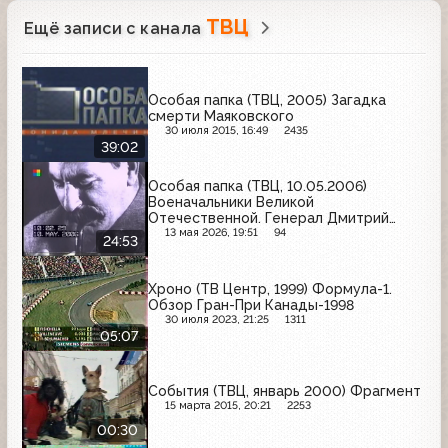
ТВЦ
Ещё записи с канала
Особая папка (ТВЦ, 2005) Загадка
смерти Маяковского
30 июля 2015, 16:49
2435
39:02
Особая папка (ТВЦ, 10.05.2006)
Военачальники Великой
Отечественной. Генерал Дмитрий
Павлов
13 мая 2026, 19:51
94
24:53
Хроно (ТВ Центр, 1999) Формула-1.
Обзор Гран-При Канады-1998
30 июля 2023, 21:25
1311
05:07
События (ТВЦ, январь 2000) Фрагмент
15 марта 2015, 20:21
2253
00:30