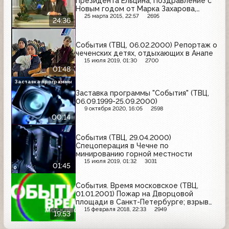
Президента Ельцина; Поздравление с
Новым годом от Марка Захарова,
Александра Калягина и других звезд
25 марта 2015, 22:57
2695
24:36
События (ТВЦ, 06.02.2000) Репортаж о
чеченских детях, отдыхающих в Анапе
15 июля 2019, 01:30
2700
01:48
Заставка программы
Заставка программы "События" (ТВЦ,
06.09.1999-25.09.2000)
9 октября 2020, 16:05
2598
00:14
События (ТВЦ, 29.04.2000)
Спецоперация в Чечне по
минированию горной местности
15 июля 2019, 01:32
3031
01:45
События. Время московское (ТВЦ,
01.01.2001) Пожар на Дворцовой
площади в Санкт-Петербурге; взрыв
бытового газа в Новосибирске;
15 февраля 2018, 22:33
2949
19:53
рождение первого младенца XXI века
в Москве