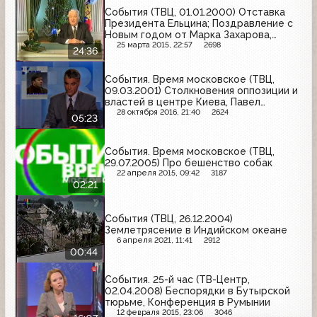
События (ТВЦ, 01.01.2000) Отставка
Президента Ельцина; Поздравление с
Новым годом от Марка Захарова,
Александра Калягина и других звезд
25 марта 2015, 22:57
2698
24:36
События. Время московское (ТВЦ,
09.03.2001) Столкновения оппозиции и
властей в центре Киева, Павел
Бородин остаётся в тюрьме Нью-
28 октября 2016, 21:40
2624
05:23
Йорка, Фед. силы Чечни отказались от
блокирования дорог в праздники
События. Время московское (ТВЦ,
29.07.2005) Про бешенство собак
22 апреля 2015, 09:42
3187
02:21
События (ТВЦ, 26.12.2004)
Землетрясение в Индийском океане
6 апреля 2021, 11:41
2912
00:44
События. 25-й час (ТВ-Центр,
02.04.2008) Беспорядки в Бутырской
тюрьме, Конференция в Румынии
12 февраля 2015, 23:06
3046