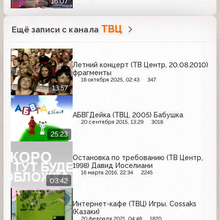
16:07
ТВЦ
Ещё записи с канала
Летний концерт (ТВ Центр, 20.08.2010)
фрагменты
18 октября 2025, 02:43
347
13:57
АБВГДейка (ТВЦ, 2005) Бабушка
20 сентября 2015, 13:29
3018
25:23
Остановка по требованию (ТВ Центр,
1998) Давид Иоселиани
16 марта 2016, 22:34
2245
03:42
Интернет-кафе (ТВЦ) Игры. Cossaks
(Казаки)
20 февраля 2021, 04:48
1820