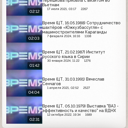
Терешкова прибыла с визитом во
Вьетнам
17 июля 2021, 03:17
2267
02:12
Время (ЦТ, 16.05.1988) Сотрудничество
шахтёров «Южкузбассугля» с
машиностроителями Караганды
7 февраля 2024, 16:16
1338
02:03
Время (ЦТ, 21.02.1987) Институт
русского языка в Сирии
30 января 2024, 11:22
1276
01:42
Время (ЦТ, 31.03.1991) Вячеслав
Сенчагов
1 апреля 2021, 02:52
2527
04:04
Время (ЦТ, 05.10.1979) Выставка "ВАЗ -
эффективность и качество" на ВДНХ
12 октября 2022, 19:34
1689
02:31