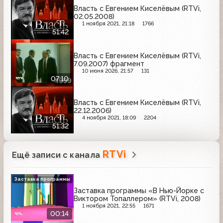
Власть с Евгением Киселёвым (RTVi,
02.05.2008)
1 ноября 2021, 21:18
1766
51:42
Власть с Евгением Киселёвым (RTVi,
7.09.2007) фрагмент
10 июня 2026, 21:57
131
07:10
Власть с Евгением Киселёвым (RTVi,
22.12.2006)
4 ноября 2021, 18:09
2204
51:32
RTVi
Ещё записи с канала
Заставка программы
Заставка программы «В Нью-Йорке с
Виктором Топаллером» (RTVi, 2008)
1 ноября 2021, 22:55
1671
00:14