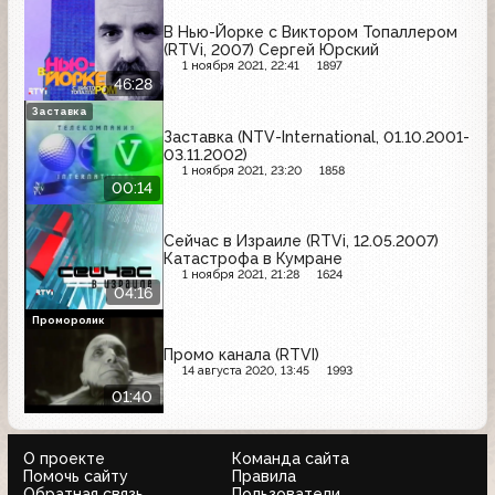
В Нью-Йорке с Виктором Топаллером
(RTVi, 2007) Сергей Юрский
1 ноября 2021, 22:41
1897
46:28
Заставка
Заставка (NTV-International, 01.10.2001-
03.11.2002)
1 ноября 2021, 23:20
1858
00:14
Сейчас в Израиле (RTVi, 12.05.2007)
Катастрофа в Кумране
1 ноября 2021, 21:28
1624
04:16
Проморолик
Промо канала (RTVI)
14 августа 2020, 13:45
1993
01:40
О проекте
Команда сайта
Помочь сайту
Правила
Обратная связь
Пользователи