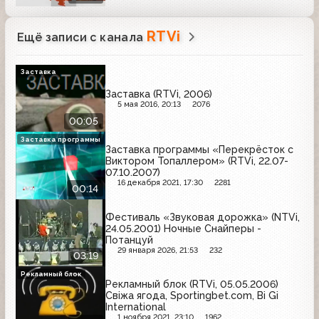
RTVi
Ещё записи с канала
Заставка
Заставка (RTVi, 2006)
5 мая 2016, 20:13
2076
00:05
Заставка программы
Заставка программы «Перекрёсток с
Виктором Топаллером» (RTVi, 22.07-
07.10.2007)
16 декабря 2021, 17:30
2281
00:14
Фестиваль «Звуковая дорожка» (NTVi,
24.05.2001) Ночные Снайперы -
Потанцуй
29 января 2026, 21:53
232
03:19
Рекламный блок
Рекламный блок (RTVi, 05.05.2006)
Свiжа ягода, Sportingbet.com, Bi Gi
International
1 ноября 2021, 23:10
1962