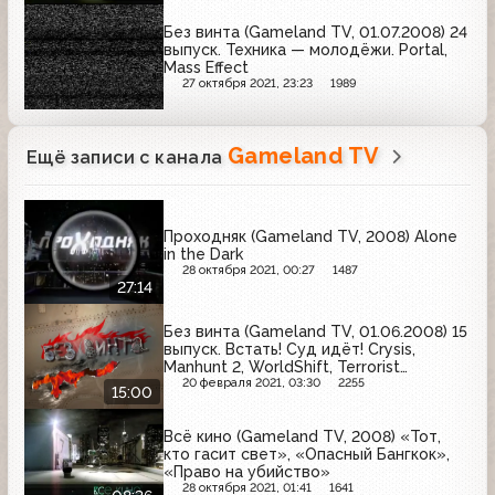
Без винта (Gameland TV, 01.07.2008) 24
выпуск. Техника — молодёжи. Portal,
Mass Effect
27 октября 2021, 23:23
1989
Gameland TV
Ещё записи с канала
Проходняк (Gameland TV, 2008) Alone
in the Dark
28 октября 2021, 00:27
1487
27:14
Без винта (Gameland TV, 01.06.2008) 15
выпуск. Встать! Суд идёт! Crysis,
Manhunt 2, WorldShift, Terrorist
Takedown 2
20 февраля 2021, 03:30
2255
15:00
Всё кино (Gameland TV, 2008) «Тот,
кто гасит свет», «Опасный Бангкок»,
«Право на убийство»
28 октября 2021, 01:41
1641