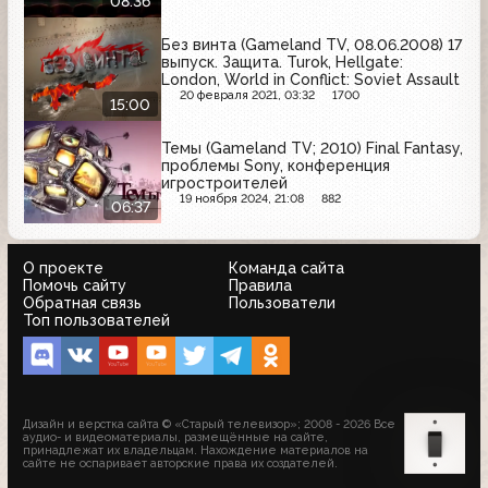
08:36
Без винта (Gameland TV, 08.06.2008) 17
выпуск. Защита. Turok, Hellgate:
London, World in Conflict: Soviet Assault
20 февраля 2021, 03:32
1700
15:00
Темы (Gameland TV; 2010) Final Fantasy,
проблемы Sony, конференция
игростроителей
19 ноября 2024, 21:08
882
06:37
О проекте
Команда сайта
Помочь сайту
Правила
Обратная связь
Пользователи
Топ пользователей
Дизайн и верстка сайта © «Старый телевизор»; 2008 - 2026 Все
аудио- и видеоматериалы, размещённые на сайте,
принадлежат их владельцам. Нахождение материалов на
сайте не оспаривает авторские права их создателей.