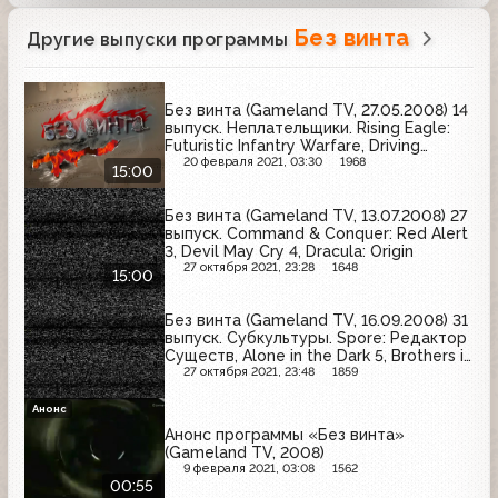
Без винта
Другие выпуски программы
Без винта (Gameland TV, 27.05.2008) 14
выпуск. Неплательщики. Rising Eagle:
Futuristic Infantry Warfare, Driving
Speed 2, Alien Arena, Voxelstein 3D
20 февраля 2021, 03:30
1968
15:00
Без винта (Gameland TV, 13.07.2008) 27
выпуск. Command & Conquer: Red Alert
3, Devil May Cry 4, Dracula: Origin
27 октября 2021, 23:28
1648
15:00
Без винта (Gameland TV, 16.09.2008) 31
выпуск. Субкультуры. Spore: Редактор
Существ, Alone in the Dark 5, Brothers in
Arms: Hell Highway
27 октября 2021, 23:48
1859
Анонс
Анонс программы «Без винта»
(Gameland TV, 2008)
9 февраля 2021, 03:08
1562
00:55